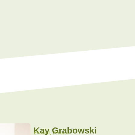
Kay Grabowski
Einkauf, Verkauf