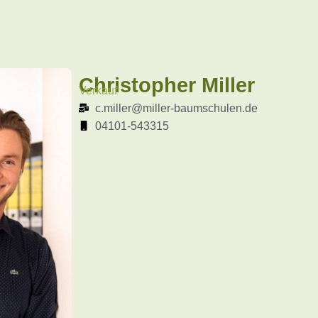
Christopher Miller
Verkauf
c.miller@miller-baumschulen.de
04101-543315