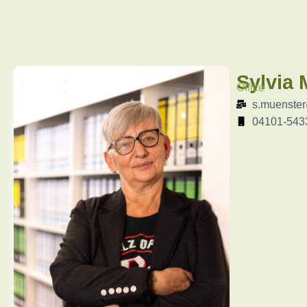
Sylvia 
Office
s.muenster
04101-543