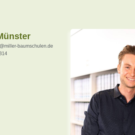
Münster
@miller-baumschulen.de
314