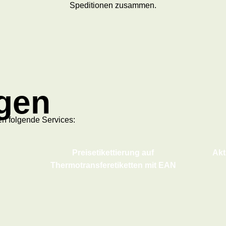
Speditionen zusammen.
ngen
en folgende Services:
Preisetikettierung auf
Akt
Thermotransferetiketten mit EAN